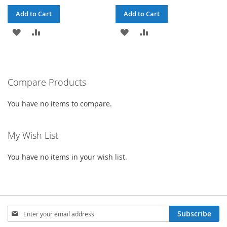
Add to Cart
Add to Cart
ADD
ADD
ADD
ADD
TO
TO
TO
TO
WISH
COMPARE
WISH
COMPARE
Compare Products
LIST
LIST
You have no items to compare.
My Wish List
You have no items in your wish list.
Sign
Subscribe
Up