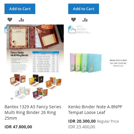
Add to Cart
Add to Cart
ADD
ADD
ADD
ADD
TO
TO
TO
TO
WISH
COMPARE
WISH
COMPARE
LIST
LIST
Bantex 1329 A5 Fancy Series
Kenko Binder Note A-BNPP
Multi Ring Binder 26 Ring
Tempat Loose Leaf
25mm
Special
IDR 20.300,00
Regular Price
Price
IDR 47.800,00
IDR 23.400,00