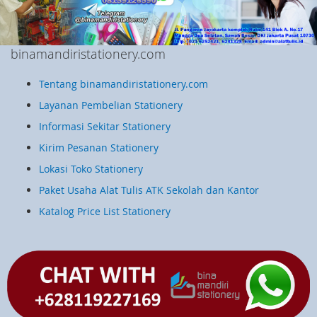
binamandiristationery.com
Tentang binamandiristationery.com
Layanan Pembelian Stationery
Informasi Sekitar Stationery
Kirim Pesanan Stationery
Lokasi Toko Stationery
Paket Usaha Alat Tulis ATK Sekolah dan Kantor
Katalog Price List Stationery