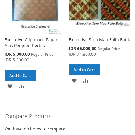
Executive Clipboard Papan
Executive Stop Map Folio Batik
Alas Penjepit Kertas
Special
IDR 65.000,00
Regular Price
Price
Special
IDR 5.000,00
IDR 74.800,00
Regular Price
Price
IDR 5.800,00
Add to Cart
Add to Cart
ADD
ADD
ADD
ADD
TO
TO
TO
TO
WISH
COMPARE
WISH
COMPARE
LIST
Compare Products
LIST
You have no items to compare.