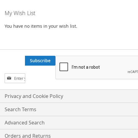
My Wish List
You have no items in your wish list.
Subscribe
Sign
Up
for
Our
Privacy and Cookie Policy
Newsletter:
Search Terms
Advanced Search
Orders and Returns