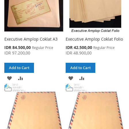
Executive Amplop Coklat A3
Executive Amplop Coklat Folio
Special
Special
IDR 84.500,00
IDR 42.500,00
Regular Price
Regular Price
Price
Price
IDR 97.200,00
IDR 48.900,00
Add to Cart
Add to Cart
ADD
ADD
ADD
ADD
TO
TO
TO
TO
WISH
COMPARE
WISH
COMPARE
LIST
LIST