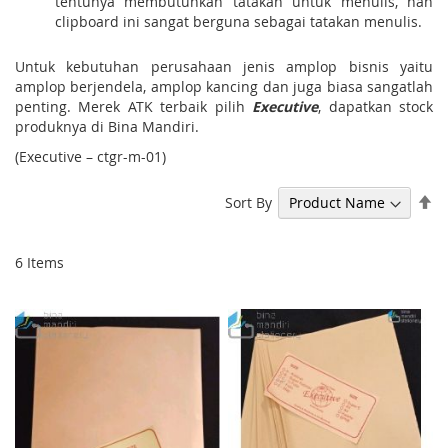
tentunya membutuhkan tatakan untuk menulis, nah
clipboard ini sangat berguna sebagai tatakan menulis.
Untuk kebutuhan perusahaan jenis amplop bisnis yaitu
amplop berjendela, amplop kancing dan juga biasa sangatlah
penting. Merek ATK terbaik pilih
Executive
, dapatkan stock
produknya di Bina Mandiri.
(Executive – ctgr-m-01)
Se
Sort By
De
Di
6
Items