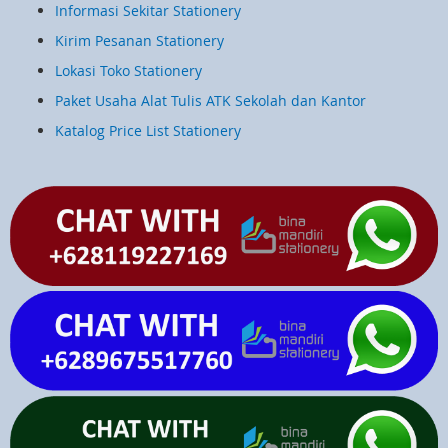
Informasi Sekitar Stationery
Kirim Pesanan Stationery
Lokasi Toko Stationery
Paket Usaha Alat Tulis ATK Sekolah dan Kantor
Katalog Price List Stationery