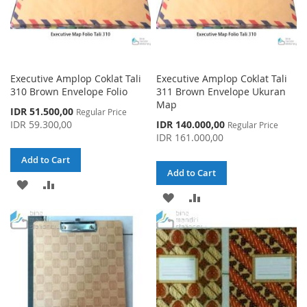
Executive Amplop Coklat Tali
Executive Amplop Coklat Tali
310 Brown Envelope Folio
311 Brown Envelope Ukuran
Map
Special
IDR 51.500,00
Regular Price
Price
Special
IDR 59.300,00
IDR 140.000,00
Regular Price
Price
IDR 161.000,00
Add to Cart
Add to Cart
ADD
ADD
ADD
ADD
TO
TO
TO
TO
WISH
COMPARE
WISH
COMPARE
LIST
LIST