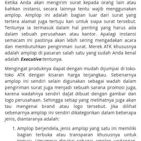
Ketika Anda akan mengirim surat kepada orang lain atau
bahkan instansi, secara lainnya tentu wajib menggunakan
amplop. Amplop ini adalah bagian luar dari surat yang
tertera alamat juga tertuju kan untuk siapa surat tersebut.
Tentunya ia termasuk dalam hal penting yang harus ada
dalam sebuah perusahaan atau kantor. Apalagi instansi
semacam ini pastinya akan lebih sering mengadakan acara
dan membutuhkan pengiriman surat. Merek ATK khususnya
adalah amplop di pasaran salah satu yang sudah Anda kenal
adalah
Executive
tentunya.
Mengingat produknya dapat dengan mudah dijumpai di toko-
toko ATK dengan kisaran harga terjangkau. Sebenarnya
amplop ini sendiri selain digunakan sebagai wadah dalam
pengiriman surat juga menjadi sebuah sarana promosi juga,
karena wadahnya sendiri da[at dibuat dengan gambar dan
logo perusahaan. Sehingga setiap yang melihatnya juga akan
tau mengenai brand atau logo tersebut. Jika dilihat
sebenarnya amplop ini sendiri dikategorikan dalam beberapa
jenis, diantaranya adalah:
Amplop berjendela, jenis amplop yang satu ini memiliki
bagian terbuka atau transparan khususnya untuk
tertuju. Umumnya dipakai sebagai amplop undangan,