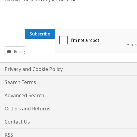
Subscribe
Sign
Up
for
Our
Privacy and Cookie Policy
Newsletter:
Search Terms
Advanced Search
Orders and Returns
Contact Us
RSS