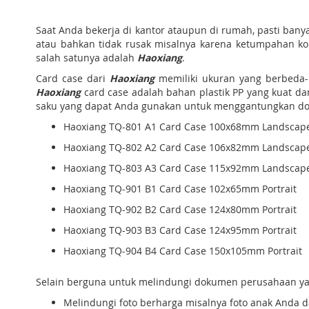
Saat Anda bekerja di kantor ataupun di rumah, pasti ban
atau bahkan tidak rusak misalnya karena ketumpahan ko
salah satunya adalah
Haoxiang
.
Card case dari
Haoxiang
memiliki ukuran yang berbeda
Haoxiang
card case adalah bahan plastik PP yang kuat da
saku yang dapat Anda gunakan untuk menggantungkan dok
Haoxiang TQ-801 A1 Card Case 100x68mm Landscap
Haoxiang TQ-802 A2 Card Case 106x82mm Landscap
Haoxiang TQ-803 A3 Card Case 115x92mm Landscap
Haoxiang TQ-901 B1 Card Case 102x65mm Portrait
Haoxiang TQ-902 B2 Card Case 124x80mm Portrait
Haoxiang TQ-903 B3 Card Case 124x95mm Portrait
Haoxiang TQ-904 B4 Card Case 150x105mm Portrait
Selain berguna untuk melindungi dokumen perusahaan yang
Melindungi foto berharga misalnya foto anak Anda