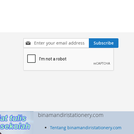
Sign
Subscribe
Up
for
Our
Newsletter:
binamandiristationery.com
Tentang binamandiristationery.com