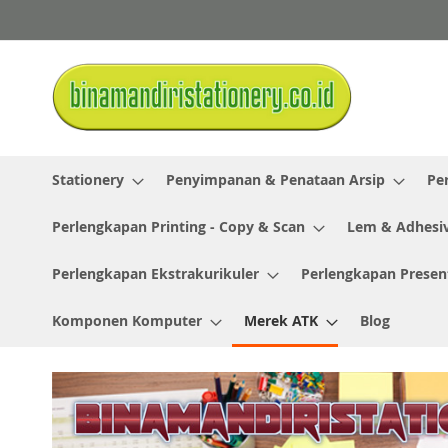
Skip
to
Content
Stationery
Penyimpanan & Penataan Arsip
Pe
Perlengkapan Printing - Copy & Scan
Lem & Adhesi
Perlengkapan Ekstrakurikuler
Perlengkapan Presen
Komponen Komputer
Merek ATK
Blog