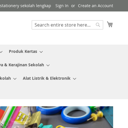
r stationery sekolah lengkap
Sign In
Create an Account
My Cart
Search
Search
Produk Kertas
ya & Kerajinan Sekolah
ekolah
Alat Listrik & Elektronik